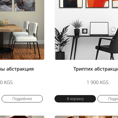
ны абстракция
Триптих абстракц
00 KGS
1 900 KGS
Подробнее
В корзину
Подр