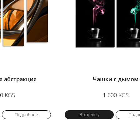
я абстракция
Чашки с дымом
00 KGS
1 600 KGS
Подробнее
В корзину
Подр