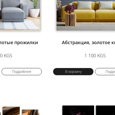
олотые прожилки
Абстракция, золотое 
00 KGS
1 100 KGS
Подробнее
В корзину
Подр