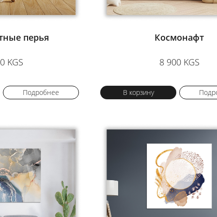
тные перья
Космонафт
50 KGS
8 900 KGS
Подробнее
В корзину
Подр