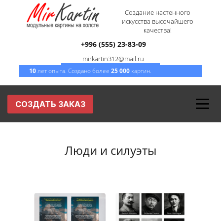
Создание настенного
искусства высочайшего
качества!
+996 (555) 23-83-09
mirkartin312@mail.ru
10
лет опыта. Создано более
2
5
000
картин.
СОЗДАТЬ ЗАКАЗ
Люди и силуэты