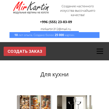
Создание настенного
искусства высочайшего
качества!
+996 (555) 23-83-09
mirkartin312@mail.ru
10
лет опыта. Создано более
2
5
000
картин.
СОЗДАТЬ ЗАКАЗ
Для кухни